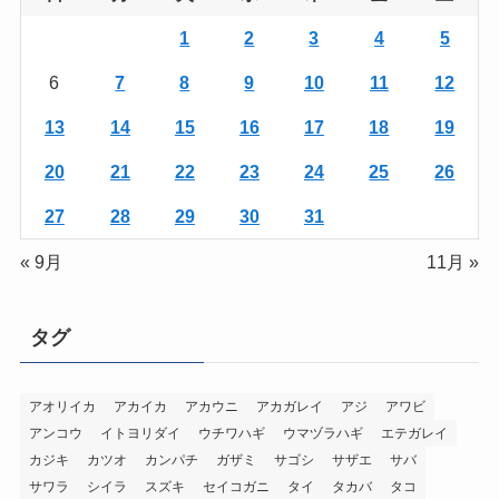
1
2
3
4
5
6
7
8
9
10
11
12
13
14
15
16
17
18
19
20
21
22
23
24
25
26
27
28
29
30
31
« 9月
11月 »
タグ
アオリイカ
アカイカ
アカウニ
アカガレイ
アジ
アワビ
アンコウ
イトヨリダイ
ウチワハギ
ウマヅラハギ
エテガレイ
カジキ
カツオ
カンパチ
ガザミ
サゴシ
サザエ
サバ
サワラ
シイラ
スズキ
セイコガニ
タイ
タカバ
タコ