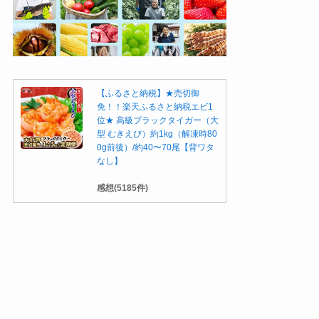
【ふるさと納税】★売切御
免！！楽天ふるさと納税エビ1
位★ 高級ブラックタイガー（大
型 むきえび）約1kg（解凍時80
0g前後）/約40〜70尾【背ワタ
なし】
感想(5185件)