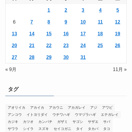
1
2
3
4
5
6
7
8
9
10
11
12
13
14
15
16
17
18
19
20
21
22
23
24
25
26
27
28
29
30
31
« 9月
11月 »
タグ
アオリイカ
アカイカ
アカウニ
アカガレイ
アジ
アワビ
アンコウ
イトヨリダイ
ウチワハギ
ウマヅラハギ
エテガレイ
カジキ
カツオ
カンパチ
ガザミ
サゴシ
サザエ
サバ
サワラ
シイラ
スズキ
セイコガニ
タイ
タカバ
タコ