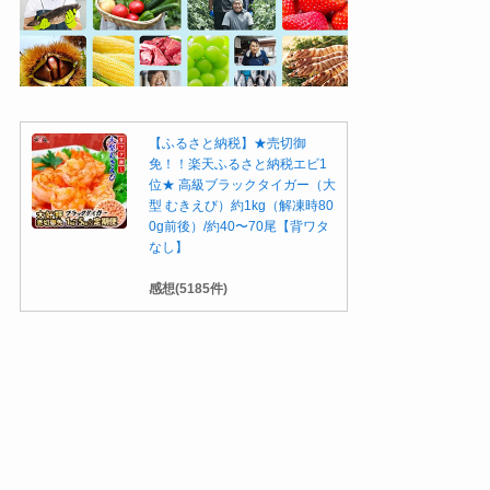
【ふるさと納税】★売切御
免！！楽天ふるさと納税エビ1
位★ 高級ブラックタイガー（大
型 むきえび）約1kg（解凍時80
0g前後）/約40〜70尾【背ワタ
なし】
感想(5185件)