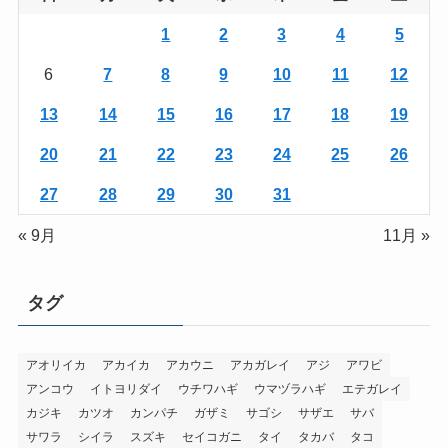
1
2
3
4
5
6
7
8
9
10
11
12
13
14
15
16
17
18
19
20
21
22
23
24
25
26
27
28
29
30
31
« 9月
11月 »
タグ
アオリイカ
アカイカ
アカウニ
アカガレイ
アジ
アワビ
アンコウ
イトヨリダイ
ウチワハギ
ウマヅラハギ
エテガレイ
カジキ
カツオ
カンパチ
ガザミ
サゴシ
サザエ
サバ
サワラ
シイラ
スズキ
セイコガニ
タイ
タカバ
タコ