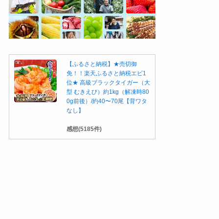
【ふるさと納税】★売切御
免！！楽天ふるさと納税エビ1
位★ 高級ブラックタイガー（大
型 むきえび）約1kg（解凍時80
0g前後）/約40〜70尾【背ワタ
なし】
感想(5185件)