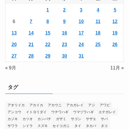
1
2
3
4
5
6
7
8
9
10
11
12
13
14
15
16
17
18
19
20
21
22
23
24
25
26
27
28
29
30
31
« 9月
11月 »
タグ
アオリイカ
アカイカ
アカウニ
アカガレイ
アジ
アワビ
アンコウ
イトヨリダイ
ウチワハギ
ウマヅラハギ
エテガレイ
カジキ
カツオ
カンパチ
ガザミ
サゴシ
サザエ
サバ
サワラ
シイラ
スズキ
セイコガニ
タイ
タカバ
タコ