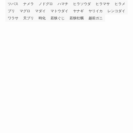
ツバス
ナメラ
ノドグロ
ハマチ
ヒラソウダ
ヒラマサ
ヒラメ
ブリ
マグロ
マダイ
マトウダイ
ヤナギ
ヤリイカ
レンコダイ
ワラサ
天ブリ
時化
若狭ぐじ
若狭牡蠣
越前ガニ