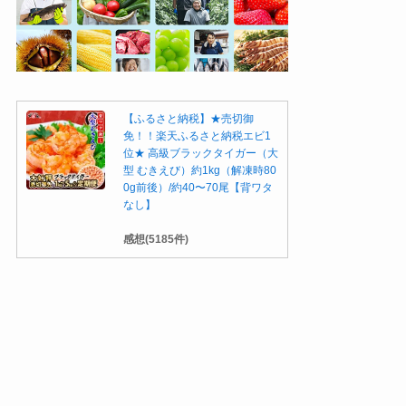
【ふるさと納税】★売切御
免！！楽天ふるさと納税エビ1
位★ 高級ブラックタイガー（大
型 むきえび）約1kg（解凍時80
0g前後）/約40〜70尾【背ワタ
なし】
感想(5185件)