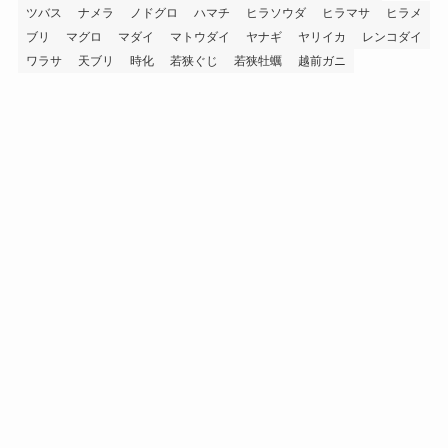
ツバス
ナメラ
ノドグロ
ハマチ
ヒラソウダ
ヒラマサ
ヒラメ
ブリ
マグロ
マダイ
マトウダイ
ヤナギ
ヤリイカ
レンコダイ
ワラサ
天ブリ
時化
若狭ぐじ
若狭牡蠣
越前ガニ