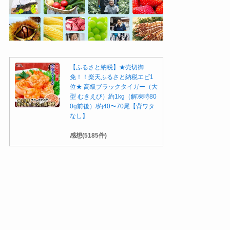
【ふるさと納税】★売切御
免！！楽天ふるさと納税エビ1
位★ 高級ブラックタイガー（大
型 むきえび）約1kg（解凍時80
0g前後）/約40〜70尾【背ワタ
なし】
感想(5185件)