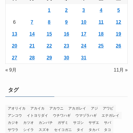
1
2
3
4
5
6
7
8
9
10
11
12
13
14
15
16
17
18
19
20
21
22
23
24
25
26
27
28
29
30
31
« 9月
11月 »
タグ
アオリイカ
アカイカ
アカウニ
アカガレイ
アジ
アワビ
アンコウ
イトヨリダイ
ウチワハギ
ウマヅラハギ
エテガレイ
カジキ
カツオ
カンパチ
ガザミ
サゴシ
サザエ
サバ
サワラ
シイラ
スズキ
セイコガニ
タイ
タカバ
タコ