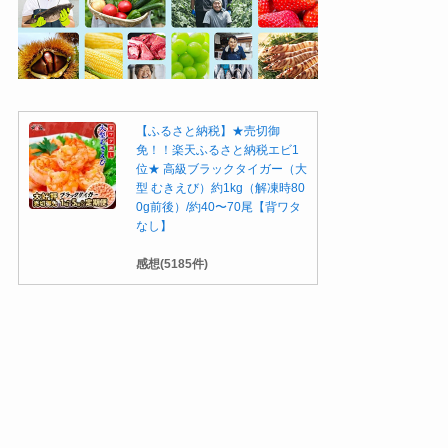
【ふるさと納税】★売切御
免！！楽天ふるさと納税エビ1
位★ 高級ブラックタイガー（大
型 むきえび）約1kg（解凍時80
0g前後）/約40〜70尾【背ワタ
なし】
感想(5185件)