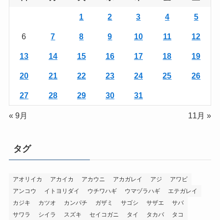
1
2
3
4
5
6
7
8
9
10
11
12
13
14
15
16
17
18
19
20
21
22
23
24
25
26
27
28
29
30
31
« 9月
11月 »
タグ
アオリイカ
アカイカ
アカウニ
アカガレイ
アジ
アワビ
アンコウ
イトヨリダイ
ウチワハギ
ウマヅラハギ
エテガレイ
カジキ
カツオ
カンパチ
ガザミ
サゴシ
サザエ
サバ
サワラ
シイラ
スズキ
セイコガニ
タイ
タカバ
タコ