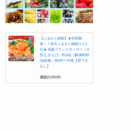
【ふるさと納税】★売切御
免！！楽天ふるさと納税エビ1
位★ 高級ブラックタイガー（大
型 むきえび）約1kg（解凍時80
0g前後）/約40〜70尾【背ワタ
なし】
感想(5185件)