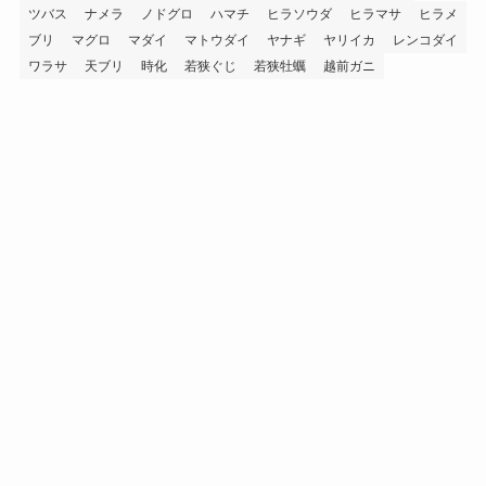
ツバス
ナメラ
ノドグロ
ハマチ
ヒラソウダ
ヒラマサ
ヒラメ
ブリ
マグロ
マダイ
マトウダイ
ヤナギ
ヤリイカ
レンコダイ
ワラサ
天ブリ
時化
若狭ぐじ
若狭牡蠣
越前ガニ