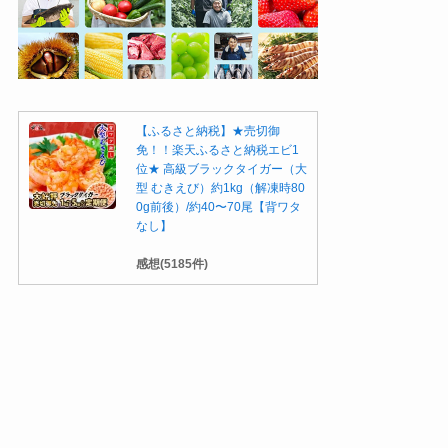
【ふるさと納税】★売切御
免！！楽天ふるさと納税エビ1
位★ 高級ブラックタイガー（大
型 むきえび）約1kg（解凍時80
0g前後）/約40〜70尾【背ワタ
なし】
感想(5185件)