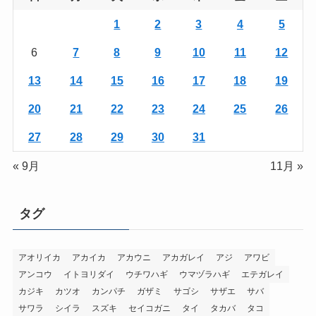
1
2
3
4
5
6
7
8
9
10
11
12
13
14
15
16
17
18
19
20
21
22
23
24
25
26
27
28
29
30
31
« 9月
11月 »
タグ
アオリイカ
アカイカ
アカウニ
アカガレイ
アジ
アワビ
アンコウ
イトヨリダイ
ウチワハギ
ウマヅラハギ
エテガレイ
カジキ
カツオ
カンパチ
ガザミ
サゴシ
サザエ
サバ
サワラ
シイラ
スズキ
セイコガニ
タイ
タカバ
タコ