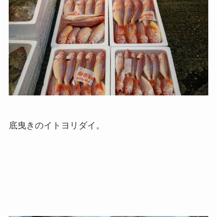
底曳きのイトヨリダイ。