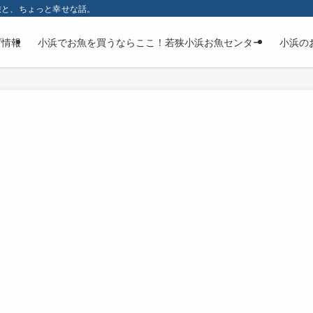
旅と、ちょっと幸せな話。
げ情報
小浜でお魚を買うならここ！若狭小浜お魚センター
小浜の