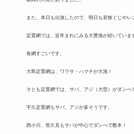
また、本日も出漁したので、明日も若狭ぐじやレ
定置網では、近年まれにみる大豊漁が続いていま
各網すごいです。
大島定置網は、ワラサ・ハマチが大漁！
そとも定置網では、サバ、アジ（大型）がダンべ
宇久定置網もサバ、アジが多そうです。
西小川、世久見もサバが中心でダンべで数本！