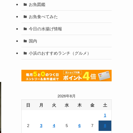
お魚図鑑
お魚食べてみた
今日の水揚げ情報
国内
小浜のおすすめランチ（グルメ）
2026年8月
日
月
火
水
木
金
土
1
2
3
4
5
6
7
8