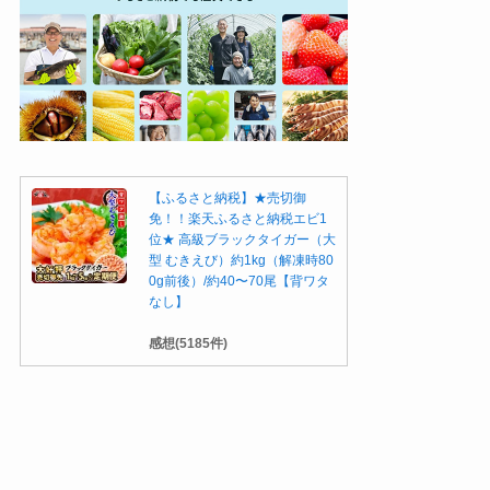
【ふるさと納税】★売切御
免！！楽天ふるさと納税エビ1
位★ 高級ブラックタイガー（大
型 むきえび）約1kg（解凍時80
0g前後）/約40〜70尾【背ワタ
なし】
感想(5185件)