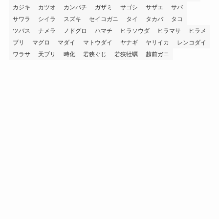
カジキ
カツオ
カンパチ
ガザミ
サゴシ
サザエ
サバ
サワラ
シイラ
スズキ
セイコガニ
タイ
タカバ
タコ
ツバス
ナメラ
ノドグロ
ハマチ
ヒラソウダ
ヒラマサ
ヒラメ
ブリ
マグロ
マダイ
マトウダイ
ヤナギ
ヤリイカ
レンコダイ
ワラサ
天ブリ
時化
若狭ぐじ
若狭牡蠣
越前ガニ