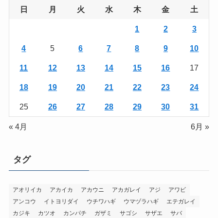
日
月
火
水
木
金
土
1
2
3
4
5
6
7
8
9
10
11
12
13
14
15
16
17
18
19
20
21
22
23
24
25
26
27
28
29
30
31
« 4月
6月 »
タグ
アオリイカ
アカイカ
アカウニ
アカガレイ
アジ
アワビ
アンコウ
イトヨリダイ
ウチワハギ
ウマヅラハギ
エテガレイ
カジキ
カツオ
カンパチ
ガザミ
サゴシ
サザエ
サバ