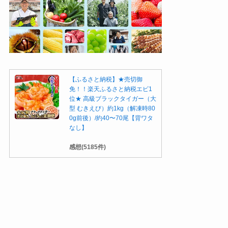
【ふるさと納税】★売切御
免！！楽天ふるさと納税エビ1
位★ 高級ブラックタイガー（大
型 むきえび）約1kg（解凍時80
0g前後）/約40〜70尾【背ワタ
なし】
感想(5185件)