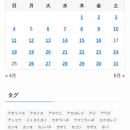
日
月
火
水
木
金
土
1
2
3
4
5
6
7
8
9
10
11
12
13
14
15
16
17
18
19
20
21
22
23
24
25
26
27
28
29
30
31
« 4月
6月 »
タグ
アオリイカ
アカイカ
アカウニ
アカガレイ
アジ
アワビ
アンコウ
イトヨリダイ
ウチワハギ
ウマヅラハギ
エテガレイ
カジキ
カツオ
カンパチ
ガザミ
サゴシ
サザエ
サバ