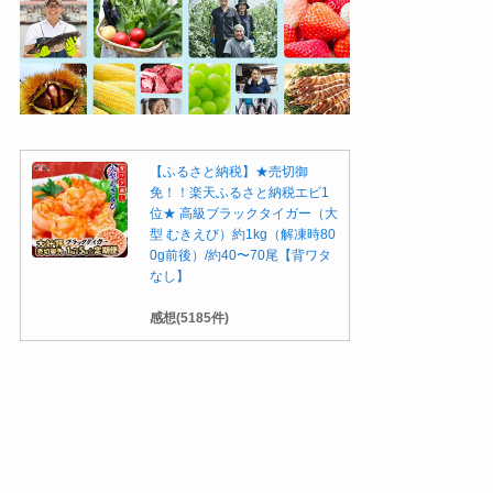
【ふるさと納税】★売切御
免！！楽天ふるさと納税エビ1
位★ 高級ブラックタイガー（大
型 むきえび）約1kg（解凍時80
0g前後）/約40〜70尾【背ワタ
なし】
感想(5185件)