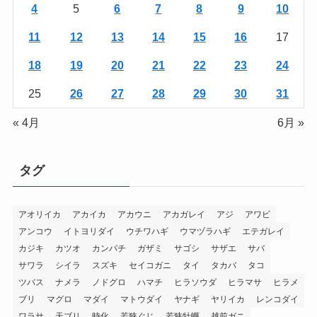
4
5
6
7
8
9
10
11
12
13
14
15
16
17
18
19
20
21
22
23
24
25
26
27
28
29
30
31
« 4月
6月 »
タグ
アオリイカ
アカイカ
アカウニ
アカガレイ
アジ
アワビ
アンコウ
イトヨリダイ
ウチワハギ
ウマヅラハギ
エテガレイ
カジキ
カツオ
カンパチ
ガザミ
サゴシ
サザエ
サバ
サワラ
シイラ
スズキ
セイコガニ
タイ
タカバ
タコ
ツバス
ナメラ
ノドグロ
ハマチ
ヒラソウダ
ヒラマサ
ヒラメ
ブリ
マグロ
マダイ
マトウダイ
ヤナギ
ヤリイカ
レンコダイ
ワラサ
天ブリ
時化
若狭ぐじ
若狭牡蠣
越前ガニ