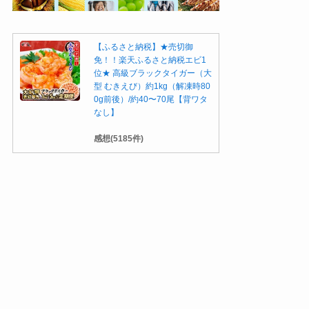
【ふるさと納税】★売切御
免！！楽天ふるさと納税エビ1
位★ 高級ブラックタイガー（大
型 むきえび）約1kg（解凍時80
0g前後）/約40〜70尾【背ワタ
なし】
感想(5185件)