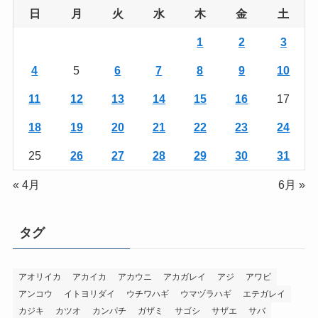
日
月
火
水
木
金
土
1
2
3
4
5
6
7
8
9
10
11
12
13
14
15
16
17
18
19
20
21
22
23
24
25
26
27
28
29
30
31
« 4月
6月 »
タグ
アオリイカ
アカイカ
アカウニ
アカガレイ
アジ
アワビ
アンコウ
イトヨリダイ
ウチワハギ
ウマヅラハギ
エテガレイ
カジキ
カツオ
カンパチ
ガザミ
サゴシ
サザエ
サバ