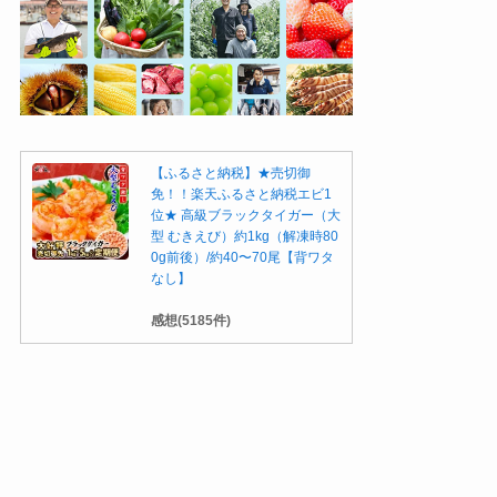
【ふるさと納税】★売切御
免！！楽天ふるさと納税エビ1
位★ 高級ブラックタイガー（大
型 むきえび）約1kg（解凍時80
0g前後）/約40〜70尾【背ワタ
なし】
感想(5185件)