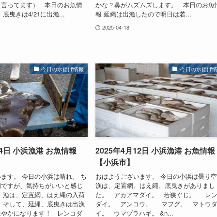
う言ってます） 本日のお魚情
かな？鼻がムズムズします。 本日のお魚
底曳きは4/21に出漁...
報 延縄は出漁したので明日は若...
2025-04-18
今日の水揚げ情報
今日の水揚げ
14日 小浜漁港 お魚情報
2025年4月12日 小浜漁港 お魚情報
【小浜市】
ます。 今日の小浜は晴れ。 ち
おはようございます。 今日の小浜は曇り
朝ですが、気持ちがいいと感じ
漁は、定置網、はえ縄、底曳きがありまし
 漁は、定置網、はえ縄の入荷
た。 アカアマダイ。 若狭ぐじ。 レ
 そして、延縄、底曳きは出漁
ダイ。 アンコウ。 マフグ。 マトウ
賑やかになります！ レンコダ
イ。 ウマヅラハギ。 &n...