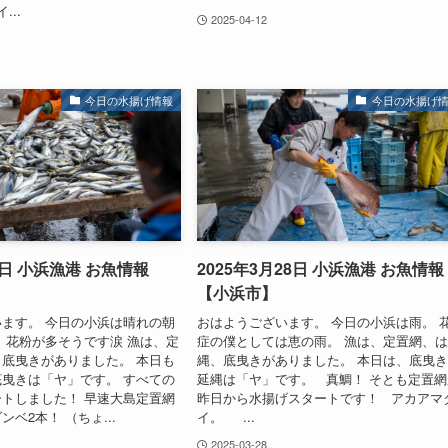
..
2025-04-12
今日の水揚げ情報
今日の水揚げ
7日 小浜漁港 お魚情報
2025年3月28日 小浜漁港 お魚情報
【小浜市】
ます。 今日の小浜は晴れの朝
おはようございます。 今日の小浜は雨。 
 花粉が多そうです涙 漁は、定
症の僕としては恵の雨。 漁は、定置網、
底曳きがありました。 本日も
縄、底曳きがありました。 本日は、底曳
曳きは「ヤ」です。 すべての
延縄は「ヤ」です。 真鯛！ そとも定置網
トしました！ 早速大島定置網
昨日から水揚げスタートです！ アカアマ
ベ2本！ （ちょ...
イ。 ...
2025-03-28