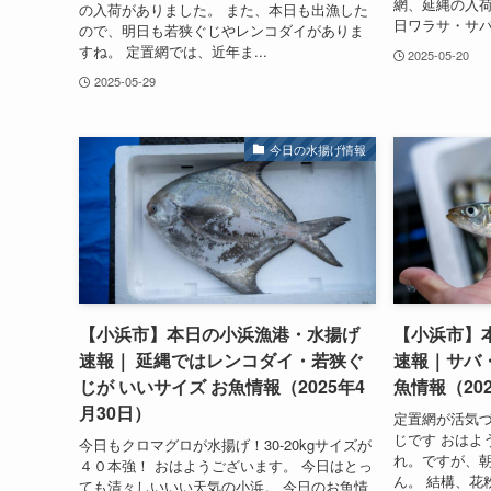
網、延縄の入荷
の入荷がありました。 また、本日も出漁した
日ワラサ・サバが
ので、明日も若狭ぐじやレンコダイがありま
すね。 定置網では、近年ま...
2025-05-20
2025-05-29
今日の水揚げ情報
【小浜市】本日の小浜漁港・水揚げ
【小浜市】
速報｜ 延縄ではレンコダイ・若狭ぐ
速報｜サバ
じが いいサイズ お魚情報（2025年4
魚情報（202
月30日）
定置網が活気
じです おはよ
今日もクロマグロが水揚げ！30-20kgサイズが
れ。ですが、
４０本強！ おはようございます。 今日はとっ
ん。 結構、花
ても清々しいいい天気の小浜。 今日のお魚情