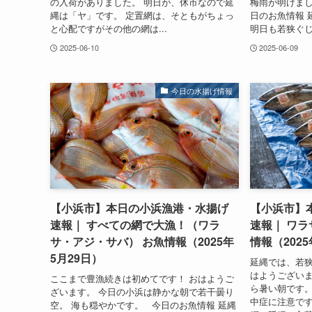
の入荷がありました。 明日が、休市なので延
梅雨が明けま
縄は「ヤ」です。 定置網は、そともがちょっ
日のお魚情報 
と心配ですがその他の網は...
明日も若狭ぐじ
2025-06-10
2025-06-09
今日の水揚げ情報
【小浜市】本日の小浜漁港・水揚げ
【小浜市】
速報｜ すべての網で大漁！（ワラ
速報｜ ワラ
サ・アジ・サバ） お魚情報（2025年
情報（2025
5月29日）
延縄では、若狭
はようございま
ここまで豊漁続きは初めてです！ おはようご
ら暑い朝です。
ざいます。 今日の小浜は静かな朝で若干曇り
中症に注意です
空。 海も穏やかです。 今日のお魚情報 延縄