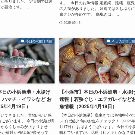
がありました。 定置網では連
す。 今日のお魚情報 定置網、延縄、底曳
豊漁です。 ...
の入荷がありました。 延縄では久しぶり
狭グジが多めです。 底曳きは、...
2025-05-13
今日の水揚げ情報
今日の水揚げ
本日の小浜漁港・水揚げ
【小浜市】本日の小浜漁港・水揚
・ハマチ・イワシなど お
速報｜若狭ぐじ・エテガレイなど
5年4月19日）
魚情報（2025年4月18日）
づいてきました！青物がいい感
【本日の小浜漁港】底曳きでは色物中心で
うございます。 今日の小浜は晴
レイは減少 旬のお魚をチェック！（2025年
朝からくしゃみが止まりませ
月17日） おはようございます。 今日の小
粉か黄砂かPM2.5が多そうで
晴れていますが、花粉（ヒノキ）かな？黄