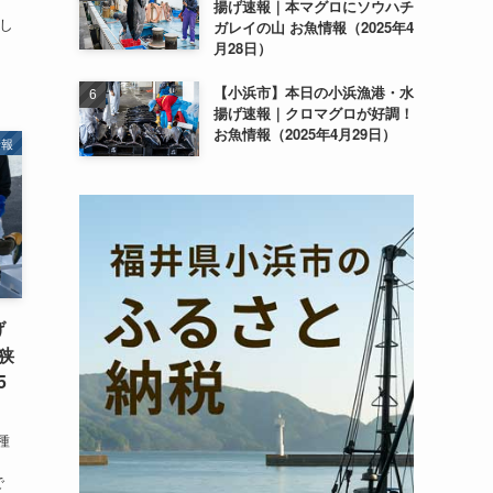
か
揚げ速報｜本マグロにソウハチ
し
ガレイの山 お魚情報（2025年4
月28日）
【小浜市】本日の小浜漁港・水
揚げ速報｜クロマグロが好調！
お魚情報（2025年4月29日）
情報
げ
狭
5
種
ま
で