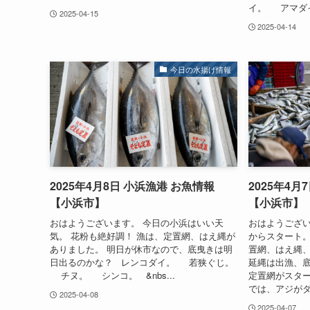
イ。 アマダイ.
2025-04-15
2025-04-14
今日の水揚げ情報
2025年4月8日 小浜漁港 お魚情報
2025年4月
【小浜市】
【小浜市】
おはようございます。 今日の小浜はいい天
おはようござい
気。 花粉も絶好調！ 漁は、定置網、はえ縄が
からスタート。
ありました。 明日が休市なので、底曳きは明
置網、はえ縄、
日出るのかな？ レンコダイ。 若狭ぐじ。
延縄は出漁、底
チヌ。 シンコ。 &nbs...
定置網がスター
では、アジがダン
2025-04-08
2025-04-07