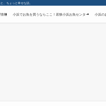
旅と、ちょっと幸せな話。
げ情報
小浜でお魚を買うならここ！若狭小浜お魚センター
小浜の