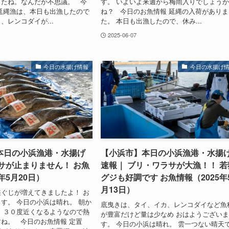
したね。なんだか不思議。 今
す。 いよいよ来週から梅雨入りでしょう
延縄漁は、本日も出漁したので
ね？ 今日のお魚情報 延縄の入荷がありま
、レンコダイが...
た。 本日も出漁したので、休み...
2025-06-07
今日の水揚げ情報
今日の水揚げ
本日の小浜漁港・水揚げ
【小浜市】本日の小浜漁港・水揚
サが止まりません！ お魚
速報｜ ブリ・ワラサが大漁！！ 若
年5月20日）
グジも好調です お魚情報（2025年
月13日）
ぐじが増えてきましたよ！ お
す。 今日の小浜は晴れ。 朝か
底曳きは、タイ、イカ、レンコダイなど魚
 ３０度近くなるようなので熱
が豊富だけど量は少なめ おはようござい
ね。 今日のお魚情報 定置
す。 今日の小浜は晴れ。 雲一つない晴天