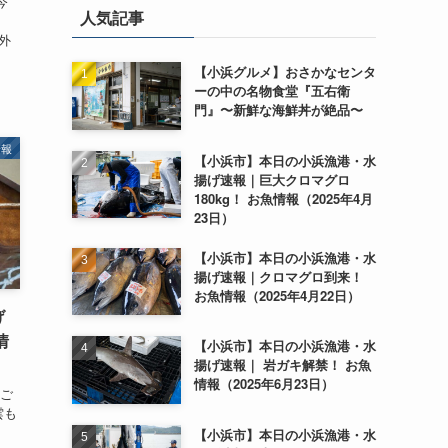
今
人気記事
以外
【小浜グルメ】おさかなセンタ
ーの中の名物食堂『五右衛
門』〜新鮮な海鮮丼が絶品〜
情報
【小浜市】本日の小浜漁港・水
揚げ速報｜巨大クロマグロ
180kg！ お魚情報（2025年4月
23日）
【小浜市】本日の小浜漁港・水
揚げ速報｜クロマグロ到来！
お魚情報（2025年4月22日）
げ
情
【小浜市】本日の小浜漁港・水
揚げ速報｜ 岩ガキ解禁！ お魚
情報（2025年6月23日）
うご
雲も
【小浜市】本日の小浜漁港・水