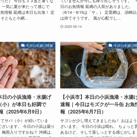
った） 今日も３３度と暑くな
ていませんが今にも降り出しそうです。 
 一気に夏が来たって感じで
日のお魚情報 延縄の入荷がありました。
魚情報 延縄は本日も出漁！ 定
（6/14・6/15は「ヤ」） 定置網は、須崎
そともと小網...
は持てそうです。 風が心配でし...
2025-06-14
今日の水揚げ情報
今日の水揚げ
本日の小浜漁港・水揚げ
【小浜市】本日の小浜漁港・水揚
（小）が本日も好調で
速報｜今日はモズクが一斗缶 お魚
報（2025年6月9日）
報（2025年6月7日）
ってサバ（小）が続いていま
サゴシが少し増えてきましたね！ おはよ
ございます。 今日の小浜は曇り
ざいます。 今日の小浜は晴れ。 ちょっと
、梅雨入りですかね？ 沖縄は、
あるけど、そして蒸しっとする感じがしま