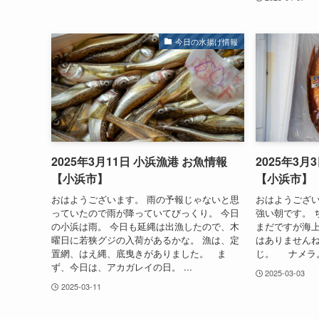
今日の水揚げ情報
2025年3月11日 小浜漁港 お魚情報
2025年3月
【小浜市】
【小浜市】
おはようございます。 雨の予報じゃないと思
おはようござい
っていたので雨が降っていてびっくり。 今日
強い朝です。 
の小浜は雨。 今日も延縄は出漁したので、木
まだですが海上
曜日に若狭グジの入荷があるかな。 漁は、定
はありません
置網、はえ縄、底曳きがありました。 ま
じ。 ナメラ。
ず、今日は、アカガレイの日。 ...
2025-03-03
2025-03-11