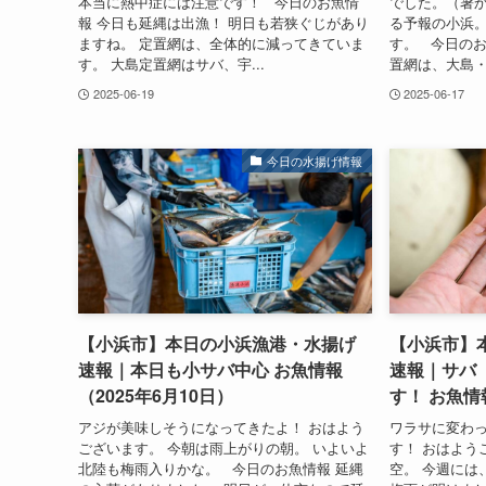
本当に熱中症には注意です！ 今日のお魚情
でした。（暑か
報 今日も延縄は出漁！ 明日も若狭ぐじがあり
る予報の小浜。
ますね。 定置網は、全体的に減ってきていま
す。 今日のお
す。 大島定置網はサバ、宇...
置網は、大島・
2025-06-19
2025-06-17
今日の水揚げ情報
【小浜市】本日の小浜漁港・水揚げ
【小浜市】
速報｜本日も小サバ中心 お魚情報
速報｜サバ
（2025年6月10日）
す！ お魚情
アジが美味しそうになってきたよ！ おはよう
ワラサに変わ
ございます。 今朝は雨上がりの朝。 いよいよ
す！ おはよう
北陸も梅雨入りかな。 今日のお魚情報 延縄
空。 今週には