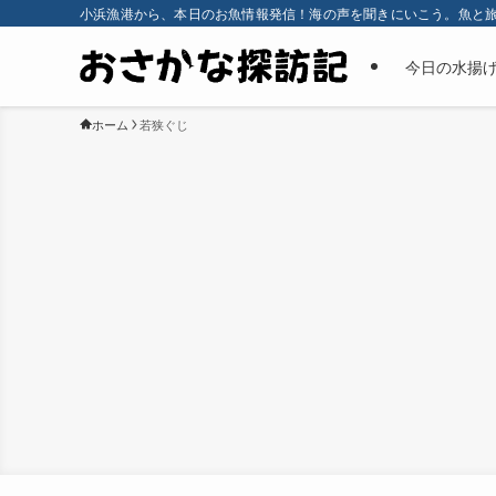
小浜漁港から、本日のお魚情報発信！海の声を聞きにいこう。魚と
今日の水揚
ホーム
若狭ぐじ