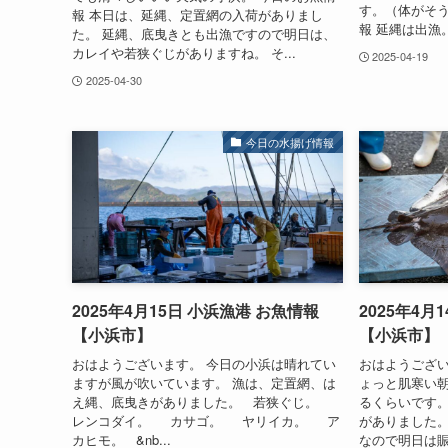
す。（体がそ
報 本日は、延縄、定置網の入荷がありまし
報 延縄は出漁。
た。 延縄、底曳きとも出漁ですので明日は、
カレイや若狭ぐじがありますね。 そ...
2025-04-19
2025-04-30
今日の水揚げ情報
2025年4月15日 小浜漁港 お魚情報
2025年4月
【小浜市】
【小浜市】
おはようございます。 今日の小浜は晴れてい
おはようござい
ますが風が吹いています。 漁は、定置網、は
ょっと肌寒い
え縄、底曳きがありました。 若狭ぐじ。
るくらいです。
レンコダイ。 カサゴ。 ヤリイカ。 ア
がありました。
カヒモ。 &nb...
なので明日は