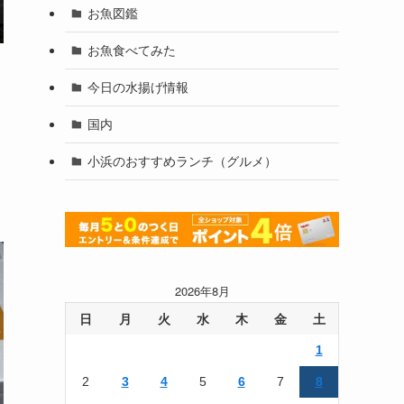
お魚図鑑
お魚食べてみた
今日の水揚げ情報
国内
小浜のおすすめランチ（グルメ）
2026年8月
日
月
火
水
木
金
土
1
2
3
4
5
6
7
8