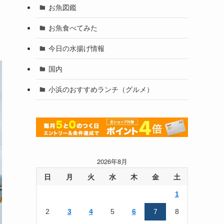
お魚図鑑
お魚食べてみた
今日の水揚げ情報
国内
小浜のおすすめランチ（グルメ）
2026年8月
日
月
火
水
木
金
土
1
2
3
4
5
6
7
8