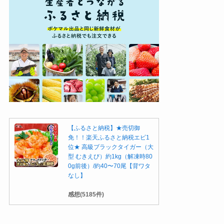
【ふるさと納税】★売切御
免！！楽天ふるさと納税エビ1
位★ 高級ブラックタイガー（大
型 むきえび）約1kg（解凍時80
0g前後）/約40〜70尾【背ワタ
なし】
感想(5185件)