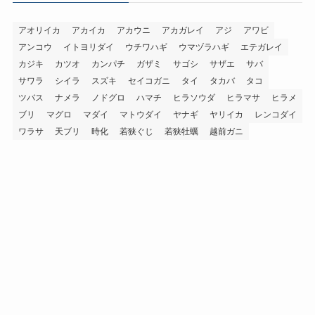
アオリイカ
アカイカ
アカウニ
アカガレイ
アジ
アワビ
アンコウ
イトヨリダイ
ウチワハギ
ウマヅラハギ
エテガレイ
カジキ
カツオ
カンパチ
ガザミ
サゴシ
サザエ
サバ
サワラ
シイラ
スズキ
セイコガニ
タイ
タカバ
タコ
ツバス
ナメラ
ノドグロ
ハマチ
ヒラソウダ
ヒラマサ
ヒラメ
ブリ
マグロ
マダイ
マトウダイ
ヤナギ
ヤリイカ
レンコダイ
ワラサ
天ブリ
時化
若狭ぐじ
若狭牡蠣
越前ガニ