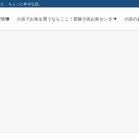
旅と、ちょっと幸せな話。
げ情報
小浜でお魚を買うならここ！若狭小浜お魚センター
小浜の