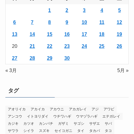
1
2
3
4
5
6
7
8
9
10
11
12
13
14
15
16
17
18
19
20
21
22
23
24
25
26
27
28
29
30
« 3月
5月 »
タグ
アオリイカ
アカイカ
アカウニ
アカガレイ
アジ
アワビ
アンコウ
イトヨリダイ
ウチワハギ
ウマヅラハギ
エテガレイ
カジキ
カツオ
カンパチ
ガザミ
サゴシ
サザエ
サバ
サワラ
シイラ
スズキ
セイコガニ
タイ
タカバ
タコ