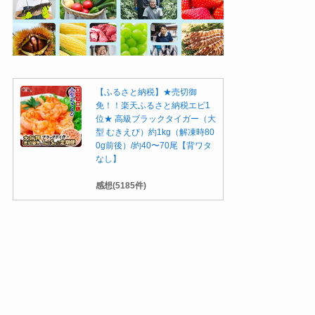
【ふるさと納税】★売切御
免！！楽天ふるさと納税エビ1
位★ 高級ブラックタイガー（大
型 むきえび）約1kg（解凍時80
0g前後）/約40〜70尾【背ワタ
なし】
感想(5185件)