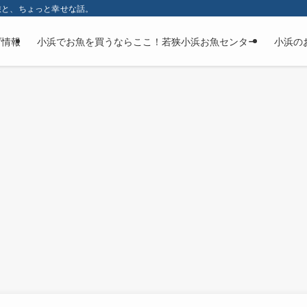
旅と、ちょっと幸せな話。
げ情報
小浜でお魚を買うならここ！若狭小浜お魚センター
小浜の