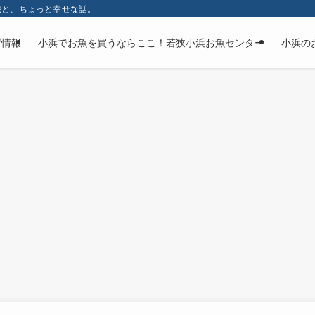
旅と、ちょっと幸せな話。
げ情報
小浜でお魚を買うならここ！若狭小浜お魚センター
小浜の