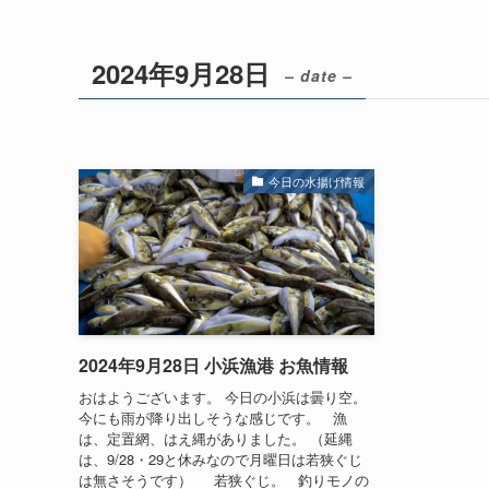
2024年9月28日
– date –
今日の水揚げ情報
2024年9月28日 小浜漁港 お魚情報
おはようございます。 今日の小浜は曇り空。
今にも雨が降り出しそうな感じです。 漁
は、定置網、はえ縄がありました。 （延縄
は、9/28・29と休みなので月曜日は若狭ぐじ
は無さそうです） 若狭ぐじ。 釣りモノの