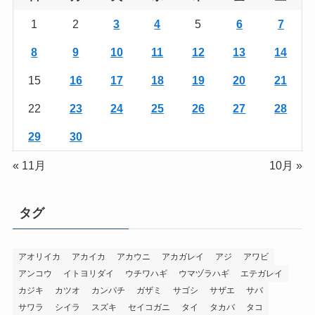
1
2
3
4
5
6
7
8
9
10
11
12
13
14
15
16
17
18
19
20
21
22
23
24
25
26
27
28
29
30
« 11月
10月 »
タグ
アオリイカ
アカイカ
アカウニ
アカガレイ
アジ
アワビ
アンコウ
イトヨリダイ
ウチワハギ
ウマヅラハギ
エテガレイ
カジキ
カツオ
カンパチ
ガザミ
サゴシ
サザエ
サバ
サワラ
シイラ
スズキ
セイコガニ
タイ
タカバ
タコ