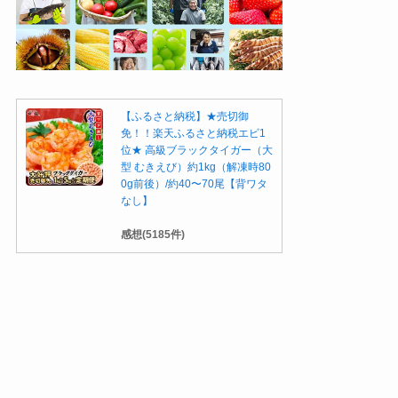
【ふるさと納税】★売切御
免！！楽天ふるさと納税エビ1
位★ 高級ブラックタイガー（大
型 むきえび）約1kg（解凍時80
0g前後）/約40〜70尾【背ワタ
なし】
感想(5185件)