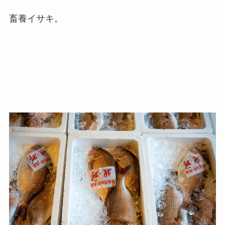
畜養イサキ。