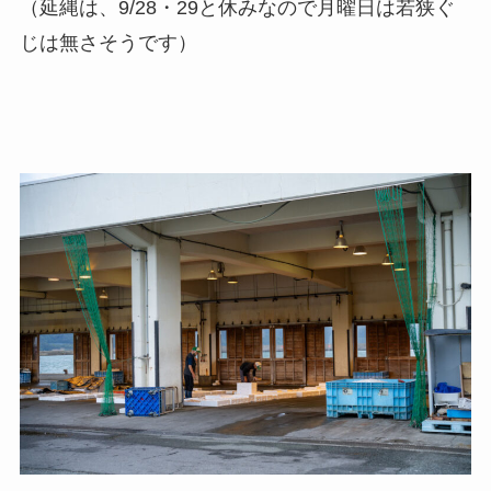
（延縄は、9/28・29と休みなので月曜日は若狭ぐ
じは無さそうです）