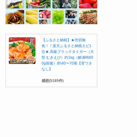
【ふるさと納税】★売切御
免！！楽天ふるさと納税エビ1
位★ 高級ブラックタイガー（大
型 むきえび）約1kg（解凍時80
0g前後）/約40〜70尾【背ワタ
なし】
感想(5185件)