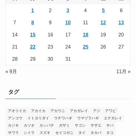
1
2
3
4
5
6
7
8
9
10
11
12
13
14
15
16
17
18
19
20
21
22
23
24
25
26
27
28
29
30
31
« 9月
11月 »
タグ
アオリイカ
アカイカ
アカウニ
アカガレイ
アジ
アワビ
アンコウ
イトヨリダイ
ウチワハギ
ウマヅラハギ
エテガレイ
カジキ
カツオ
カンパチ
ガザミ
サゴシ
サザエ
サバ
サワラ
シイラ
スズキ
セイコガニ
タイ
タカバ
タコ