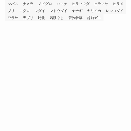
ツバス
ナメラ
ノドグロ
ハマチ
ヒラソウダ
ヒラマサ
ヒラメ
ブリ
マグロ
マダイ
マトウダイ
ヤナギ
ヤリイカ
レンコダイ
ワラサ
天ブリ
時化
若狭ぐじ
若狭牡蠣
越前ガニ