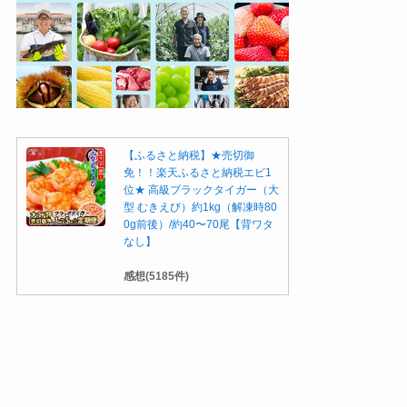
【ふるさと納税】★売切御
免！！楽天ふるさと納税エビ1
位★ 高級ブラックタイガー（大
型 むきえび）約1kg（解凍時80
0g前後）/約40〜70尾【背ワタ
なし】
感想(5185件)