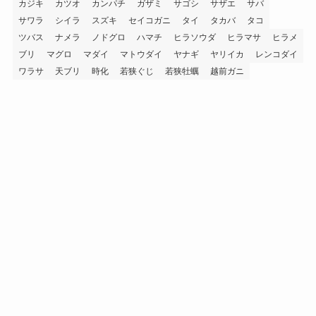
カジキ
カツオ
カンパチ
ガザミ
サゴシ
サザエ
サバ
サワラ
シイラ
スズキ
セイコガニ
タイ
タカバ
タコ
ツバス
ナメラ
ノドグロ
ハマチ
ヒラソウダ
ヒラマサ
ヒラメ
ブリ
マグロ
マダイ
マトウダイ
ヤナギ
ヤリイカ
レンコダイ
ワラサ
天ブリ
時化
若狭ぐじ
若狭牡蠣
越前ガニ