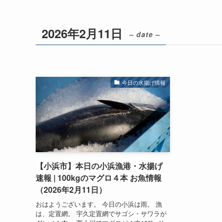
2026年2月11日
– date –
今日の水揚げ情報
【小浜市】本日の小浜漁港・水揚げ
速報 | 100kgのマグロ４本 お魚情報
（2026年2月11日）
おはようございます。 今日の小浜は雨。 漁
は、定置網。 宇久定置網でサゴシ・サワラが