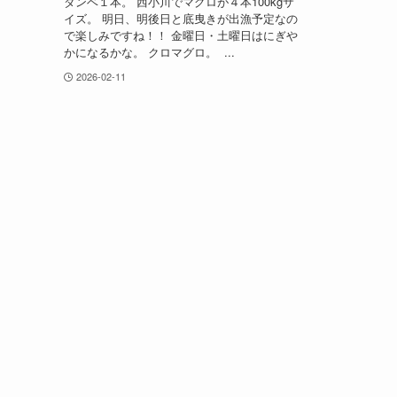
ダンベ１本。 西小川でマグロが４本100kgサ
イズ。 明日、明後日と底曳きが出漁予定なの
で楽しみですね！！ 金曜日・土曜日はにぎや
かになるかな。 クロマグロ。 ...
2026-02-11