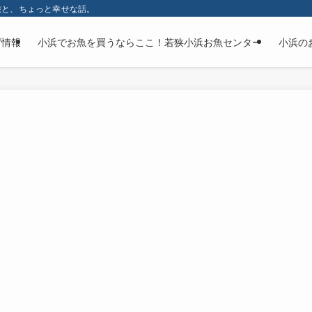
旅と、ちょっと幸せな話。
げ情報
小浜でお魚を買うならここ！若狭小浜お魚センター
小浜の