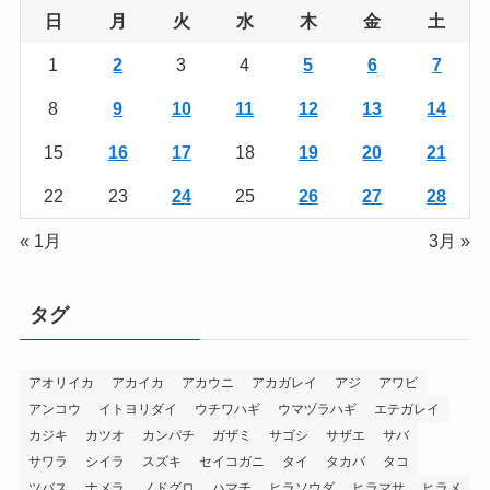
日
月
火
水
木
金
土
1
2
3
4
5
6
7
8
9
10
11
12
13
14
15
16
17
18
19
20
21
22
23
24
25
26
27
28
« 1月
3月 »
タグ
アオリイカ
アカイカ
アカウニ
アカガレイ
アジ
アワビ
アンコウ
イトヨリダイ
ウチワハギ
ウマヅラハギ
エテガレイ
カジキ
カツオ
カンパチ
ガザミ
サゴシ
サザエ
サバ
サワラ
シイラ
スズキ
セイコガニ
タイ
タカバ
タコ
ツバス
ナメラ
ノドグロ
ハマチ
ヒラソウダ
ヒラマサ
ヒラメ