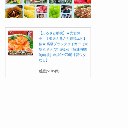
【ふるさと納税】★売切御
免！！楽天ふるさと納税エビ1
位★ 高級ブラックタイガー（大
型 むきえび）約1kg（解凍時80
0g前後）/約40〜70尾【背ワタ
なし】
感想(5185件)