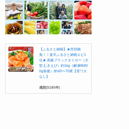
【ふるさと納税】★売切御
免！！楽天ふるさと納税エビ1
位★ 高級ブラックタイガー（大
型 むきえび）約1kg（解凍時80
0g前後）/約40〜70尾【背ワタ
なし】
感想(5185件)