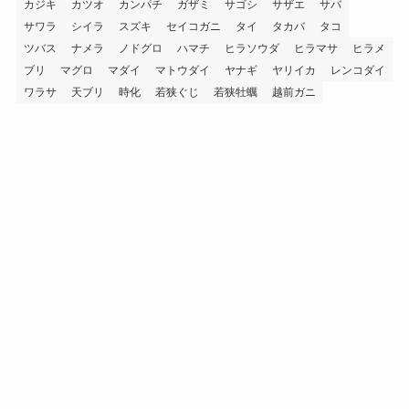
カジキ
カツオ
カンパチ
ガザミ
サゴシ
サザエ
サバ
サワラ
シイラ
スズキ
セイコガニ
タイ
タカバ
タコ
ツバス
ナメラ
ノドグロ
ハマチ
ヒラソウダ
ヒラマサ
ヒラメ
ブリ
マグロ
マダイ
マトウダイ
ヤナギ
ヤリイカ
レンコダイ
ワラサ
天ブリ
時化
若狭ぐじ
若狭牡蠣
越前ガニ