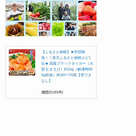
【ふるさと納税】★売切御
免！！楽天ふるさと納税エビ1
位★ 高級ブラックタイガー（大
型 むきえび）約1kg（解凍時80
0g前後）/約40〜70尾【背ワタ
なし】
感想(5185件)