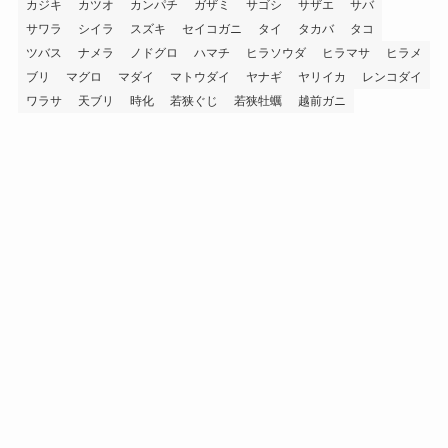
カジキ
カツオ
カンパチ
ガザミ
サゴシ
サザエ
サバ
サワラ
シイラ
スズキ
セイコガニ
タイ
タカバ
タコ
ツバス
ナメラ
ノドグロ
ハマチ
ヒラソウダ
ヒラマサ
ヒラメ
ブリ
マグロ
マダイ
マトウダイ
ヤナギ
ヤリイカ
レンコダイ
ワラサ
天ブリ
時化
若狭ぐじ
若狭牡蠣
越前ガニ