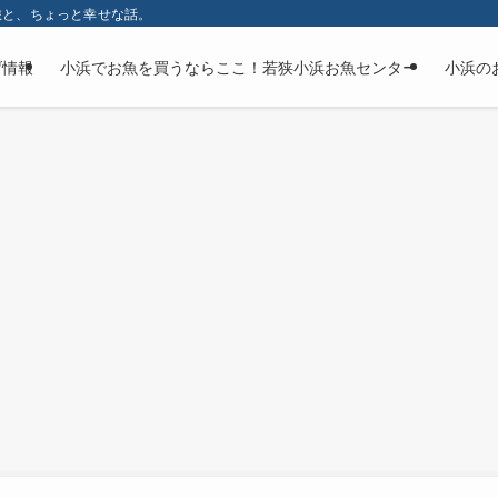
旅と、ちょっと幸せな話。
げ情報
小浜でお魚を買うならここ！若狭小浜お魚センター
小浜の