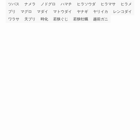
ツバス
ナメラ
ノドグロ
ハマチ
ヒラソウダ
ヒラマサ
ヒラメ
ブリ
マグロ
マダイ
マトウダイ
ヤナギ
ヤリイカ
レンコダイ
ワラサ
天ブリ
時化
若狭ぐじ
若狭牡蠣
越前ガニ