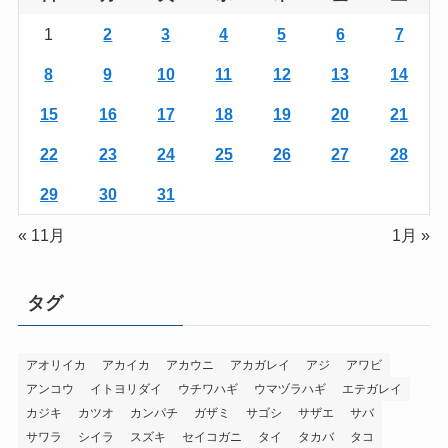
1
2
3
4
5
6
7
8
9
10
11
12
13
14
15
16
17
18
19
20
21
22
23
24
25
26
27
28
29
30
31
« 11月
1月 »
タグ
アオリイカ
アカイカ
アカウニ
アカガレイ
アジ
アワビ
アンコウ
イトヨリダイ
ウチワハギ
ウマヅラハギ
エテガレイ
カジキ
カツオ
カンパチ
ガザミ
サゴシ
サザエ
サバ
サワラ
シイラ
スズキ
セイコガニ
タイ
タカバ
タコ