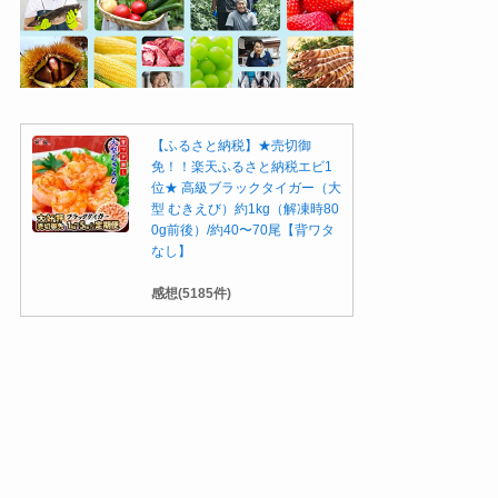
【ふるさと納税】★売切御
免！！楽天ふるさと納税エビ1
位★ 高級ブラックタイガー（大
型 むきえび）約1kg（解凍時80
0g前後）/約40〜70尾【背ワタ
なし】
感想(5185件)