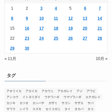
1
2
3
4
5
6
7
8
9
10
11
12
13
14
15
16
17
18
19
20
21
22
23
24
25
26
27
28
29
30
« 11月
10月 »
タグ
アオリイカ
アカイカ
アカウニ
アカガレイ
アジ
アワビ
アンコウ
イトヨリダイ
ウチワハギ
ウマヅラハギ
エテガレイ
カジキ
カツオ
カンパチ
ガザミ
サゴシ
サザエ
サバ
サワラ
シイラ
スズキ
セイコガニ
タイ
タカバ
タコ