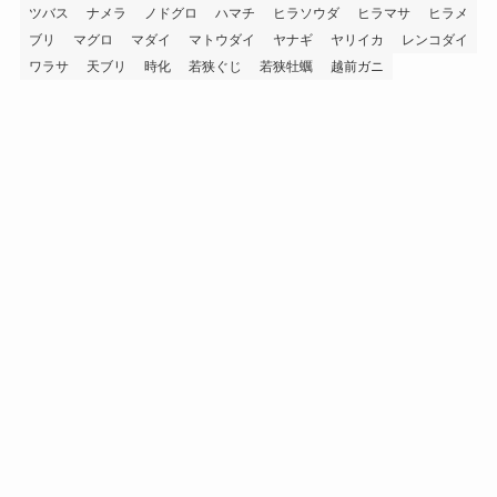
ツバス
ナメラ
ノドグロ
ハマチ
ヒラソウダ
ヒラマサ
ヒラメ
ブリ
マグロ
マダイ
マトウダイ
ヤナギ
ヤリイカ
レンコダイ
ワラサ
天ブリ
時化
若狭ぐじ
若狭牡蠣
越前ガニ