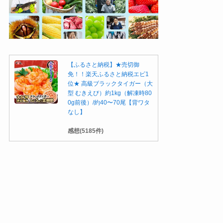
【ふるさと納税】★売切御
免！！楽天ふるさと納税エビ1
位★ 高級ブラックタイガー（大
型 むきえび）約1kg（解凍時80
0g前後）/約40〜70尾【背ワタ
なし】
感想(5185件)