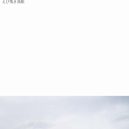
えび曳き漁船