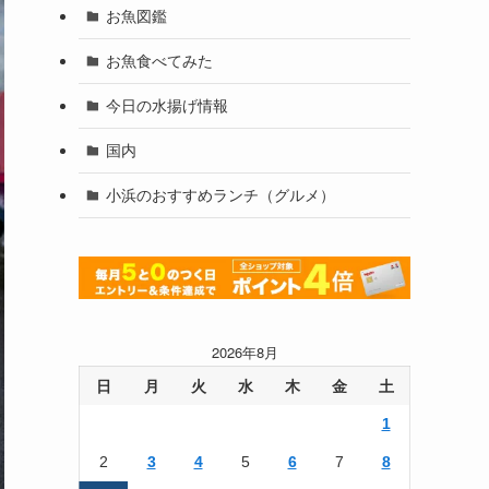
お魚図鑑
お魚食べてみた
今日の水揚げ情報
国内
小浜のおすすめランチ（グルメ）
2026年8月
日
月
火
水
木
金
土
1
2
3
4
5
6
7
8