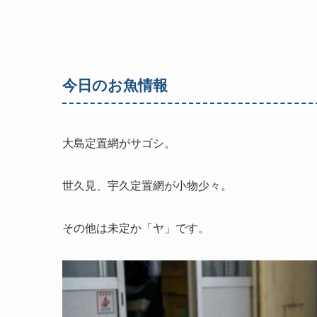
今日のお魚情報
大島定置網がサゴシ。
世久見、宇久定置網が小物少々。
その他は未定か「ヤ」です。