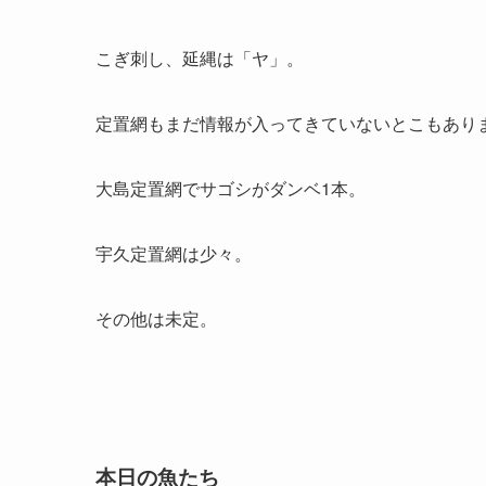
こぎ刺し、延縄は「ヤ」。
定置網もまだ情報が入ってきていないとこもあり
大島定置網でサゴシがダンベ1本。
宇久定置網は少々。
その他は未定。
本日の魚たち