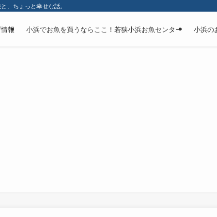
旅と、ちょっと幸せな話。
げ情報
小浜でお魚を買うならここ！若狭小浜お魚センター
小浜の