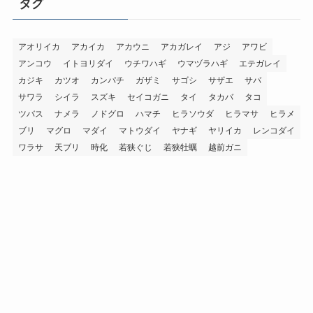
タグ
アオリイカ
アカイカ
アカウニ
アカガレイ
アジ
アワビ
アンコウ
イトヨリダイ
ウチワハギ
ウマヅラハギ
エテガレイ
カジキ
カツオ
カンパチ
ガザミ
サゴシ
サザエ
サバ
サワラ
シイラ
スズキ
セイコガニ
タイ
タカバ
タコ
ツバス
ナメラ
ノドグロ
ハマチ
ヒラソウダ
ヒラマサ
ヒラメ
ブリ
マグロ
マダイ
マトウダイ
ヤナギ
ヤリイカ
レンコダイ
ワラサ
天ブリ
時化
若狭ぐじ
若狭牡蠣
越前ガニ