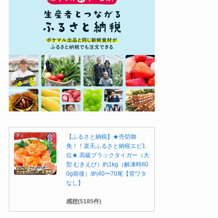
【ふるさと納税】★売切御
免！！楽天ふるさと納税エビ1
位★ 高級ブラックタイガー（大
型 むきえび）約1kg（解凍時80
0g前後）/約40〜70尾【背ワタ
なし】
感想(5185件)