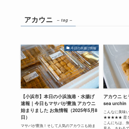
アカウニ
– tag –
今日の水揚げ情報
【小浜市】本日の小浜漁港・水揚げ
アカウニ ヒラタ
速報｜今日もマサバが豊漁 アカウニ
sea urchin
始まりました お魚情報（2025年5月8
こんなに美味
日）
★★★★★ 星
こんにちは、
マサバが豊漁！そして人気のアカウニも始ま
見る、さわるで