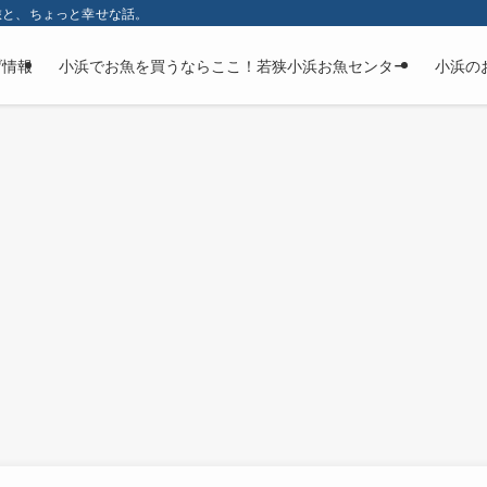
旅と、ちょっと幸せな話。
げ情報
小浜でお魚を買うならここ！若狭小浜お魚センター
小浜の