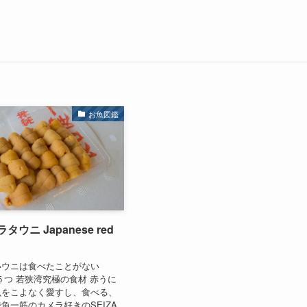
お魚図鑑
ウニ Japanese red
いウニは食べたことがない
５つ 若狭湾究極の食材 赤うに
魚をこよなく愛すし、食べる、
魚一筋のカメラ好きのSEIZA