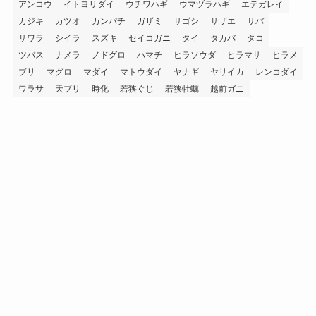
アンコウ
イトヨリダイ
ウチワハギ
ウマヅラハギ
エテガレイ
カジキ
カツオ
カンパチ
ガザミ
サゴシ
サザエ
サバ
サワラ
シイラ
スズキ
セイコガニ
タイ
タカバ
タコ
ツバス
ナメラ
ノドグロ
ハマチ
ヒラソウダ
ヒラマサ
ヒラメ
ブリ
マグロ
マダイ
マトウダイ
ヤナギ
ヤリイカ
レンコダイ
ワラサ
天ブリ
時化
若狭ぐじ
若狭牡蠣
越前ガニ