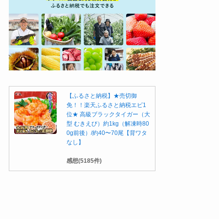
【ふるさと納税】★売切御
免！！楽天ふるさと納税エビ1
位★ 高級ブラックタイガー（大
型 むきえび）約1kg（解凍時80
0g前後）/約40〜70尾【背ワタ
なし】
感想(5185件)