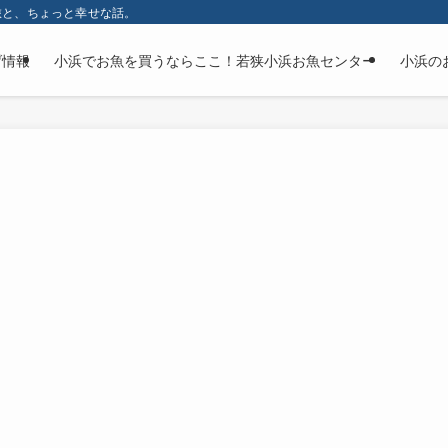
旅と、ちょっと幸せな話。
げ情報
小浜でお魚を買うならここ！若狭小浜お魚センター
小浜の