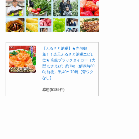
【ふるさと納税】★売切御
免！！楽天ふるさと納税エビ1
位★ 高級ブラックタイガー（大
型 むきえび）約1kg（解凍時80
0g前後）/約40〜70尾【背ワタ
なし】
感想(5185件)