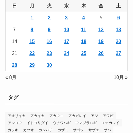
日
月
火
水
木
金
土
1
2
3
4
5
6
7
8
9
10
11
12
13
14
15
16
17
18
19
20
21
22
23
24
25
26
27
28
29
30
« 8月
10月 »
タグ
アオリイカ
アカイカ
アカウニ
アカガレイ
アジ
アワビ
アンコウ
イトヨリダイ
ウチワハギ
ウマヅラハギ
エテガレイ
カジキ
カツオ
カンパチ
ガザミ
サゴシ
サザエ
サバ