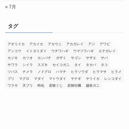
« 7月
タグ
アオリイカ
アカイカ
アカウニ
アカガレイ
アジ
アワビ
アンコウ
イトヨリダイ
ウチワハギ
ウマヅラハギ
エテガレイ
カジキ
カツオ
カンパチ
ガザミ
サゴシ
サザエ
サバ
サワラ
シイラ
スズキ
セイコガニ
タイ
タカバ
タコ
ツバス
ナメラ
ノドグロ
ハマチ
ヒラソウダ
ヒラマサ
ヒラメ
ブリ
マグロ
マダイ
マトウダイ
ヤナギ
ヤリイカ
レンコダイ
ワラサ
天ブリ
時化
若狭ぐじ
若狭牡蠣
越前ガニ