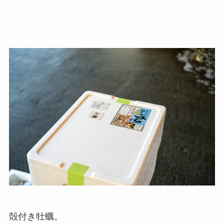
殻付き牡蠣。