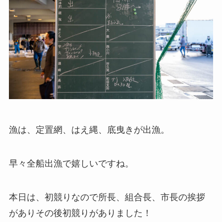
漁は、定置網、はえ縄、底曳きが出漁。
早々全船出漁で嬉しいですね。
本日は、初競りなので所長、組合長、市長の挨拶
がありその後初競りがありました！