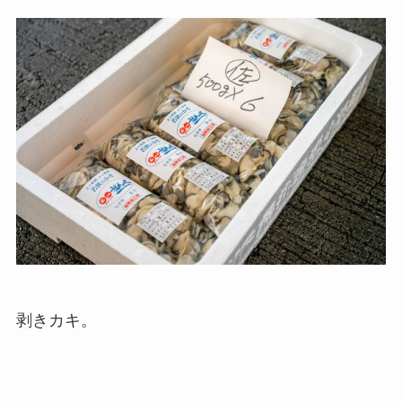
剥きカキ。