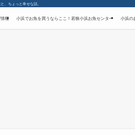
旅と、ちょっと幸せな話。
げ情報
小浜でお魚を買うならここ！若狭小浜お魚センター
小浜の