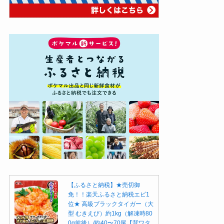
【ふるさと納税】★売切御
免！！楽天ふるさと納税エビ1
位★ 高級ブラックタイガー（大
型 むきえび）約1kg（解凍時80
0g前後）/約40〜70尾【背ワタ