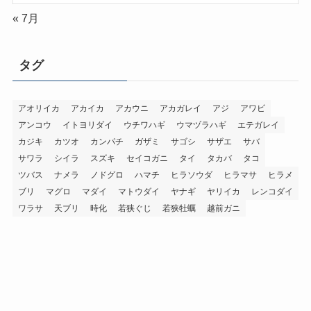
« 7月
タグ
アオリイカ
アカイカ
アカウニ
アカガレイ
アジ
アワビ
アンコウ
イトヨリダイ
ウチワハギ
ウマヅラハギ
エテガレイ
カジキ
カツオ
カンパチ
ガザミ
サゴシ
サザエ
サバ
サワラ
シイラ
スズキ
セイコガニ
タイ
タカバ
タコ
ツバス
ナメラ
ノドグロ
ハマチ
ヒラソウダ
ヒラマサ
ヒラメ
ブリ
マグロ
マダイ
マトウダイ
ヤナギ
ヤリイカ
レンコダイ
ワラサ
天ブリ
時化
若狭ぐじ
若狭牡蠣
越前ガニ