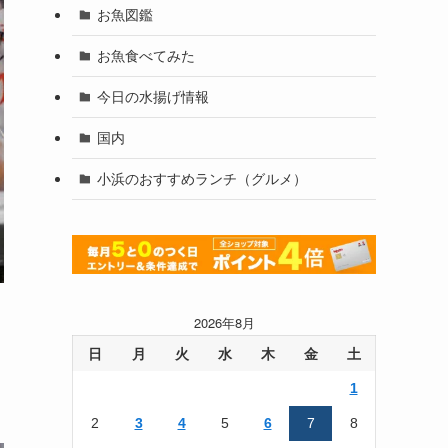
お魚図鑑
お魚食べてみた
今日の水揚げ情報
国内
小浜のおすすめランチ（グルメ）
2026年8月
日
月
火
水
木
金
土
1
2
3
4
5
6
7
8