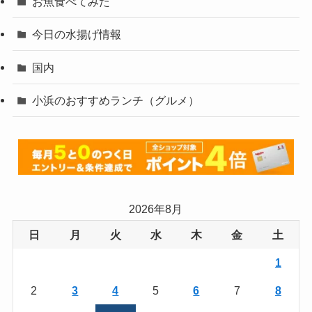
お魚食べてみた
今日の水揚げ情報
国内
小浜のおすすめランチ（グルメ）
2026年8月
日
月
火
水
木
金
土
1
2
3
4
5
6
7
8