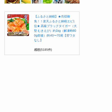
【ふるさと納税】★売切御
免！！楽天ふるさと納税エビ1
位★ 高級ブラックタイガー（大
型 むきえび）約1kg（解凍時80
0g前後）/約40〜70尾【背ワタ
なし】
感想(5185件)