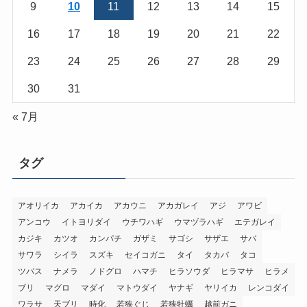
9
10
11
12
13
14
15
16
17
18
19
20
21
22
23
24
25
26
27
28
29
30
31
« 7月
タグ
アオリイカ
アカイカ
アカウニ
アカガレイ
アジ
アワビ
アンコウ
イトヨリダイ
ウチワハギ
ウマヅラハギ
エテガレイ
カジキ
カツオ
カンパチ
ガザミ
サゴシ
サザエ
サバ
サワラ
シイラ
スズキ
セイコガニ
タイ
タカバ
タコ
ツバス
ナメラ
ノドグロ
ハマチ
ヒラソウダ
ヒラマサ
ヒラメ
ブリ
マグロ
マダイ
マトウダイ
ヤナギ
ヤリイカ
レンコダイ
ワラサ
天ブリ
時化
若狭ぐじ
若狭牡蠣
越前ガニ