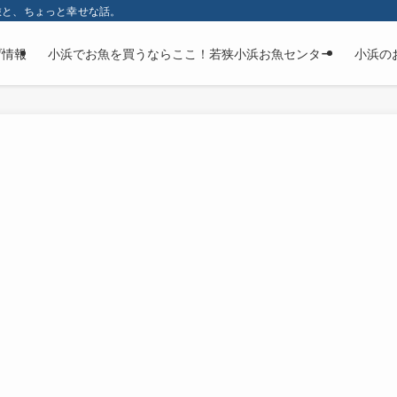
旅と、ちょっと幸せな話。
げ情報
小浜でお魚を買うならここ！若狭小浜お魚センター
小浜の