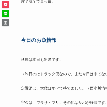
霧？靄？で真っ白。
今日のお魚情報
延縄は本日も出漁です。
（昨日のはトラック便なので、まだ今日は来てな
定置網は、大敷はすべて持てました。（西小川情
宇久は、ワラサ・ブリ。その他はサバが好調です