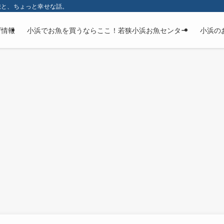
旅と、ちょっと幸せな話。
げ情報
小浜でお魚を買うならここ！若狭小浜お魚センター
小浜の